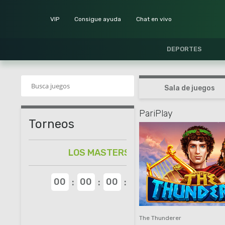
VIP
Consigue ayuda
Chat en vivo
DEPORTES
Sala de juegos
Juegos
Ca
PariPlay
Torneos
LOS MASTERS
Cas
0
00
00
00
00
04
:
:
:
:
The Thunderer