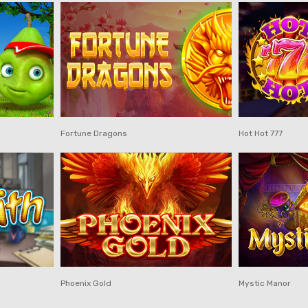
Fortune Dragons
Hot Hot 777
Phoenix Gold
Mystic Manor