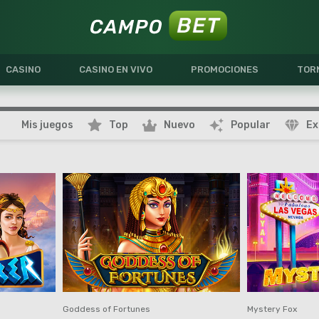
CASINO
CASINO EN VIVO
PROMOCIONES
TOR
Mis juegos
Top
Nuevo
Popular
Ex
sino en vivo
Juegos de mesa
Jackpot
Todos 
ino en Vivo
Drops & Wins
10
32
08
15
10
32
08
:
:
:
:
:
Goddess of Fortunes
Mystery Fox