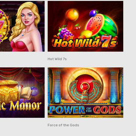
Hot Wild 7s
Force of the Gods