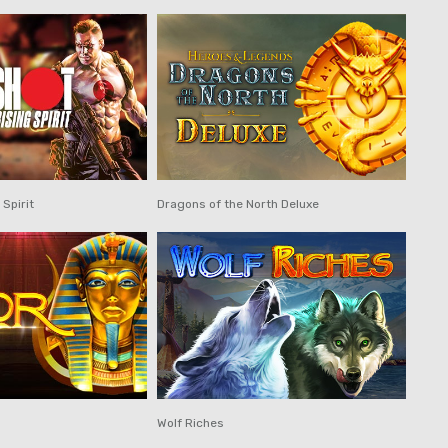
Premio total: 110,000 L.P.
Premio total: 250
20,000 L.P.
18,000 L.P.
16,000 L.P.
45,000 L.P.
38,000 L.P
Más información
Más inform
Spirit
Dragons of the North Deluxe
Wolf Riches