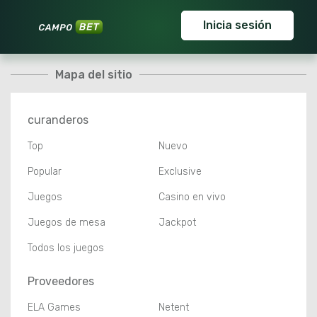
Inicia sesión
Mapa del sitio
curanderos
Top
Nuevo
Popular
Exclusive
Juegos
Casino en vivo
Juegos de mesa
Jackpot
Todos los juegos
Proveedores
ELA Games
Netent