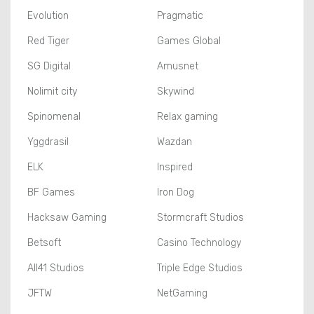
Evolution
Pragmatic
Red Tiger
Games Global
SG Digital
Amusnet
Nolimit city
Skywind
Spinomenal
Relax gaming
Yggdrasil
Wazdan
ELK
Inspired
BF Games
Iron Dog
Hacksaw Gaming
Stormcraft Studios
Betsoft
Casino Technology
All41 Studios
Triple Edge Studios
JFTW
NetGaming