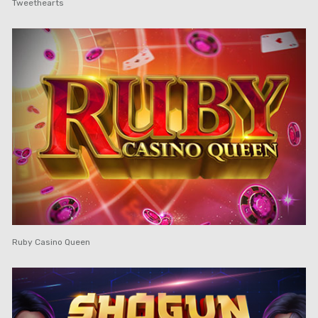
Tweethearts
Ruby Casino Queen