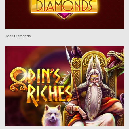
Deco Diamonds