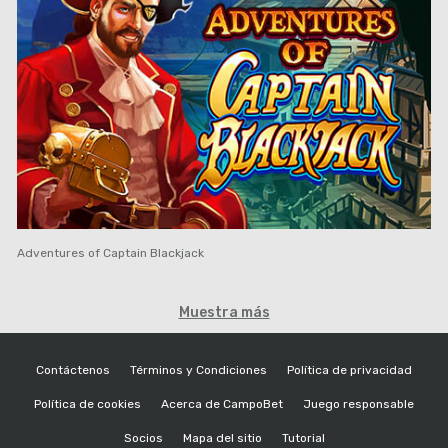
Adventures of Captain Blackjack
Muestra más
Contáctenos
Términos y Condiciones
Política de privacidad
Política de cookies
Acerca de CampoBet
Juego responsable
Socios
Mapa del sitio
Tutorial