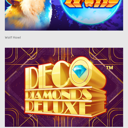
Wolf Howl