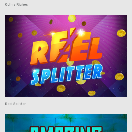
Odin's Riches
Reel Splitter