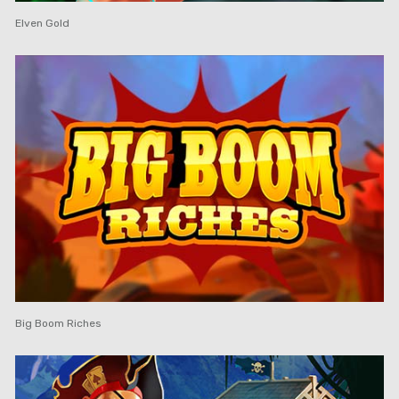
Elven Gold
Big Boom Riches