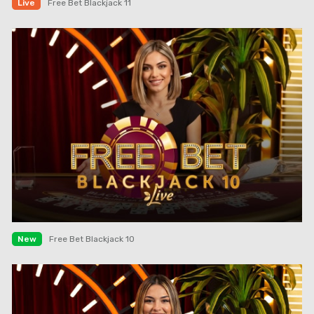
Live
Free Bet Blackjack 11
New
Free Bet Blackjack 10