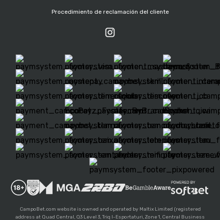
Procedimiento de reclamación del cliente
CampoBet.com website is owned and operated by Maltix Limited (registered
address at Quad Central, Q3 Level 3, Triq l-Esportaturi, Zone 1, Central Business