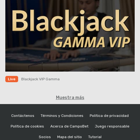
Live
Blackjack VIP Gamma
Muestra más
Contáctenos
Términos y Condiciones
Política de privacidad
Política de cookies
Acerca de CampoBet
Juego responsable
Socios
Mapa del sitio
Tutorial