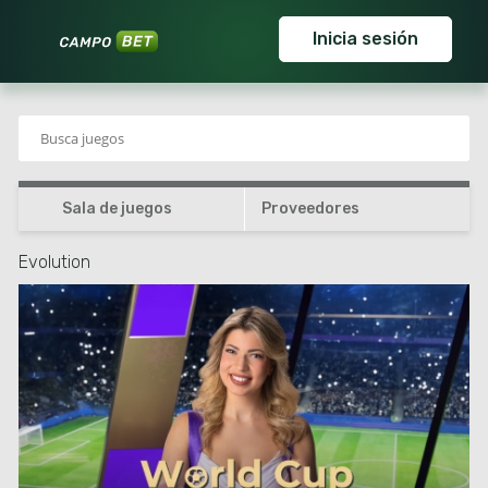
Inicia sesión
Sala de juegos
Proveedores
Mis juegos
Evolution
Top
Nuevo
Popular
Exclusive
Juegos