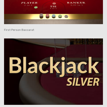
First Person Baccarat