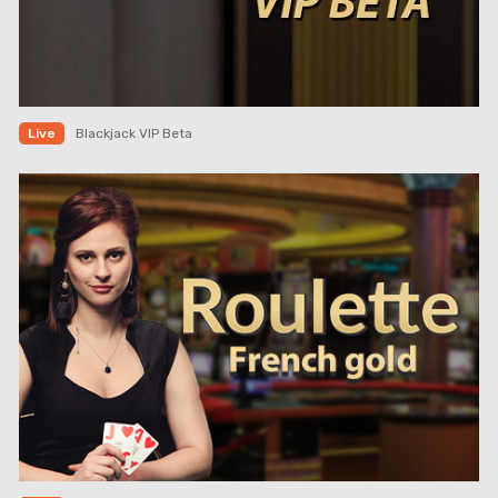
Live
Blackjack VIP Beta