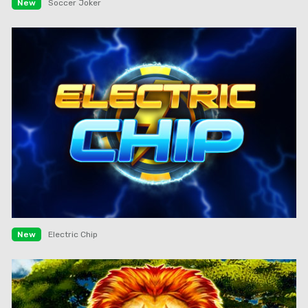
New
Soccer Joker
New
Electric Chip