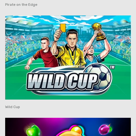
Pirate on the Edge
Wild Cup