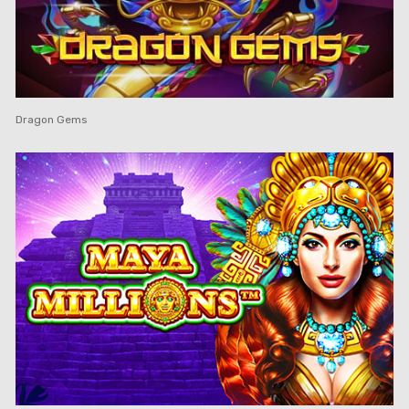
Dragon Gems