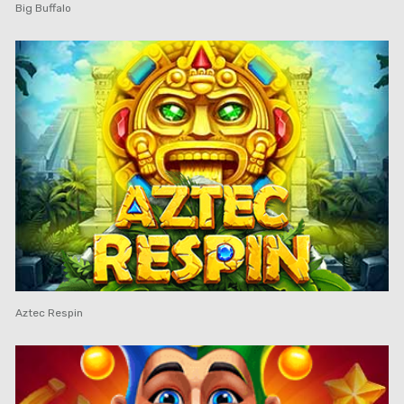
Big Buffalo
Aztec Respin