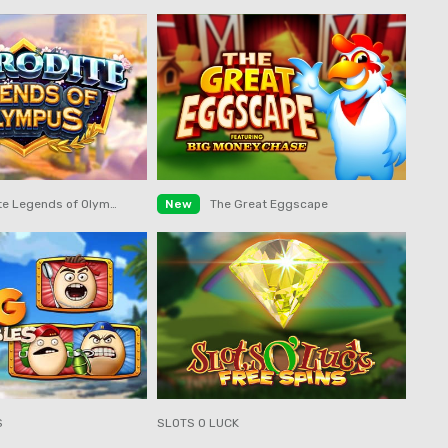
Premio total: 110,000 L.P.
Premio total: 250
20,000 L.P.
18,000 L.P.
16,000 L.P.
45,000 L.P.
38,000 L.P
Más información
Más inform
Aphrodite Legends of Olympus
New
The Great Eggscape
S
SLOTS O LUCK