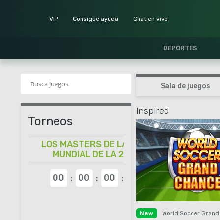
VIP
Consigue ayuda
Chat en vivo
DEPORTES
Sala de juegos
Juegos
Ca
Inspired
Torneos
LOS MASTERS DE LA COPA
Cas
MUNDIAL DE LA 2026
0
00
00
00
00
02
:
:
:
:
New
World Soccer Grand