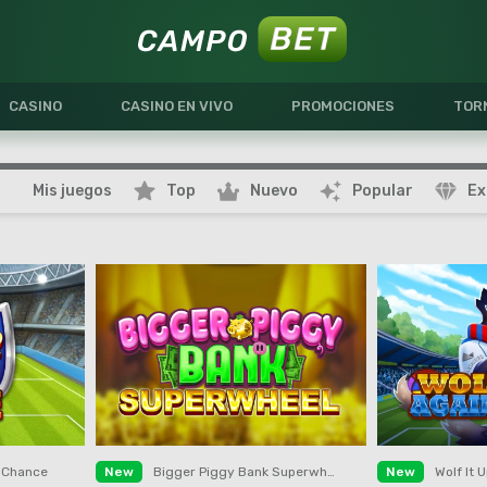
CASINO
CASINO EN VIVO
PROMOCIONES
TOR
Mis juegos
Top
Nuevo
Popular
Ex
sino en vivo
Juegos de mesa
Jackpot
Todos 
ino en Vivo
Drops & Wins
13
03
27
27
13
03
27
:
:
:
:
:
 Chance
New
Bigger Piggy Bank Superwheel
New
Wolf It 