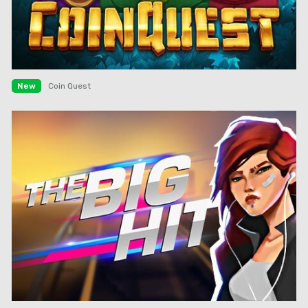
New
Coin Quest