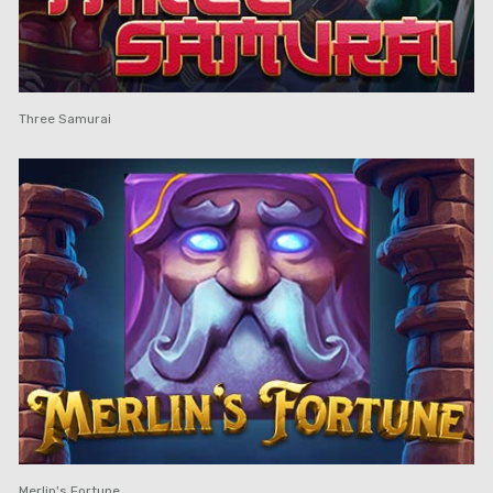
Live-kasino
Pöytäpelit
Jackpotit
Three Samurai
Kaikki pelit
Merlin's Fortune