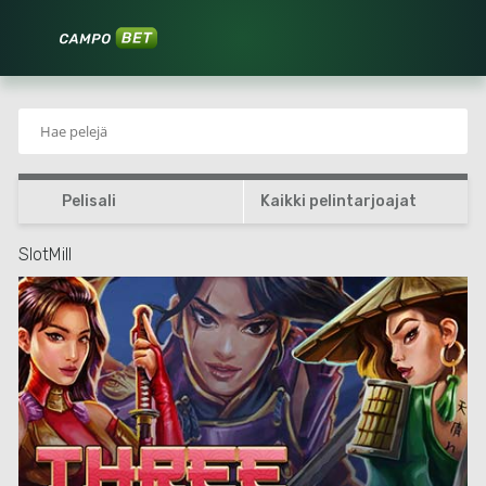
Pelisali
Kaikki pelintarjoajat
Suosikit
SlotMill
Parhaat
Uudet
Suositut
Exclusive
Slotit