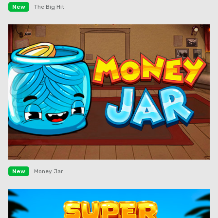
New
The Big Hit
New
Money Jar