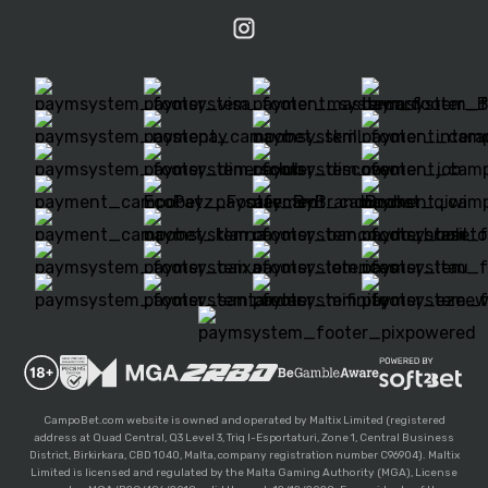
CampoBet.com website is owned and operated by Maltix Limited (registered
address at Quad Central, Q3 Level 3, Triq l-Esportaturi, Zone 1, Central Business
District, Birkirkara, CBD 1040, Malta, company registration number C96904). Maltix
Limited is licensed and regulated by the Malta Gaming Authority (MGA), License