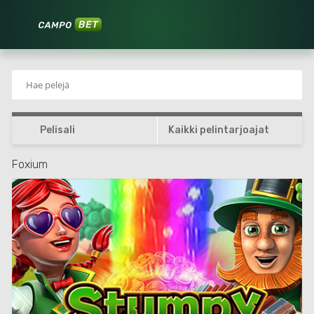
Pelisali
Kaikki pelintarjoajat
Suosikit
Foxium
Parhaat
Uudet
Suositut
Exclusive
Slotit