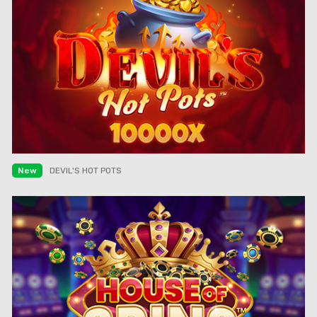
New
DEVIL'S HOT POTS