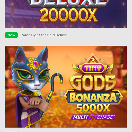
New
Rome Fight for Gold Deluxe