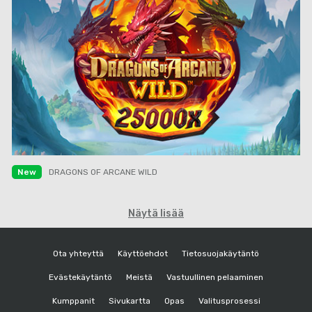
New
DRAGONS OF ARCANE WILD
Näytä lisää
Ota yhteyttä
Käyttöehdot
Tietosuojakäytäntö
Evästekäytäntö
Meistä
Vastuullinen pelaaminen
Kumppanit
Sivukartta
Opas
Valitusprosessi