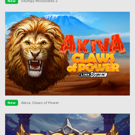
New
Stumpy McDoodles 2
New
Akiva: Claws of Power