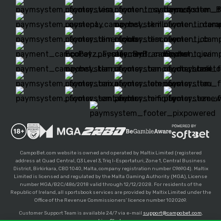
Live-kasino
Pöytäpelit
Jackpotit
Kaikki pelit
CampoBet.com website is owned and operated by Maltix Limited (registered
address at Quad Central, Q3 Level 3, Triq l-Esportaturi, Zone 1, Central Business
District, Birkirkara, CBD 1040, Malta, company registration number C96904). Maltix
Limited is licensed and regulated by the Malta Gaming Authority (MGA), License
number MGA/B2C/486/2018 valid through 12/12/2028. For residents of the
Republic of Ireland, all sportsbook services are provided by Maltix Limited under the
Office of the Revenue Commissioners’ licence number 1020269.
Customer Support Team is available 24/7 via e-mail
support@campobet.com
,