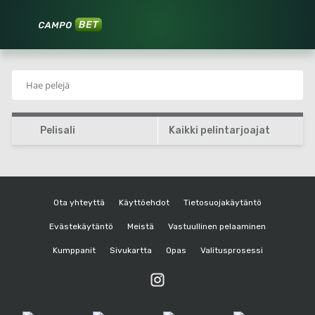
Pelisali
Kaikki pelintarjoajat
Suosikit
Parhaat
Ota yhteyttä
Käyttöehdot
Tietosuojakäytäntö
Uudet
Evästekäytäntö
Meistä
Vastuullinen pelaaminen
Suositut
Kumppanit
Sivukartta
Opas
Valitusprosessi
Exclusive
Slotit