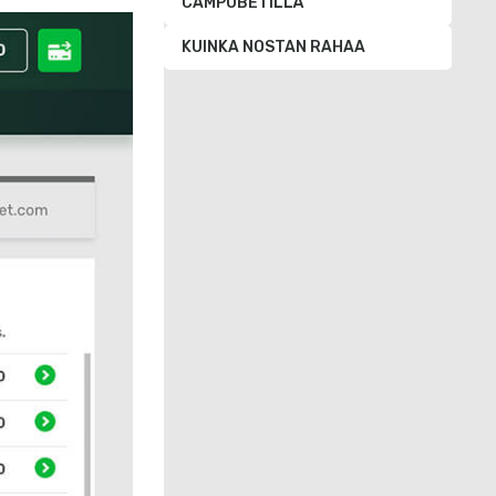
CAMPOBETILLÄ
KUINKA NOSTAN RAHAA