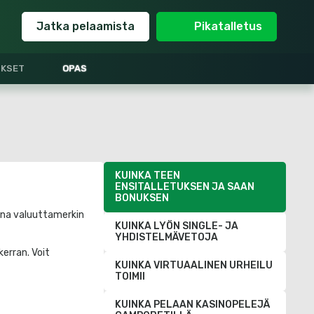
Jatka pelaamista
Pikatalletus
KSET
OPAS
KUINKA TEEN
ENSITALLETUKSEN JA SAAN
BONUKSEN
aina valuuttamerkin
KUINKA LYÖN SINGLE- JA
YHDISTELMÄVETOJA
erran. Voit
KUINKA VIRTUAALINEN URHEILU
TOIMII
KUINKA PELAAN KASINOPELEJÄ