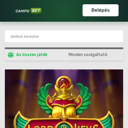
Belépés
Az összes játék
Minden szolgáltató
Játékterem
Kedvencek
Top
Új
Népszerű
Exkluzív