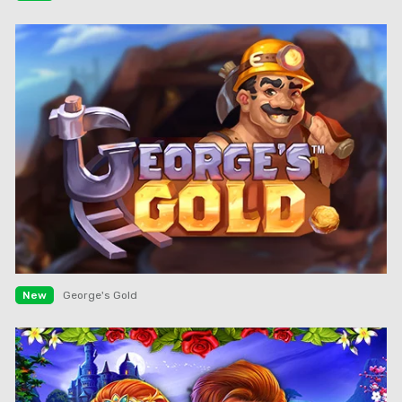
New
George's Gold