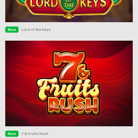
Nyerőgépes játékok
Élő kaszinó
New
Lord of the Keys
Asztali játékok
Jackpotok
New
7 & Fruits Rush