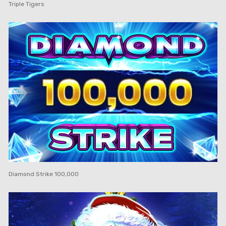
Triple Tigers
Diamond Strike 100,000