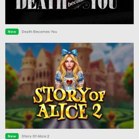
New
Death Becomes You
New
Story Of Alice 2