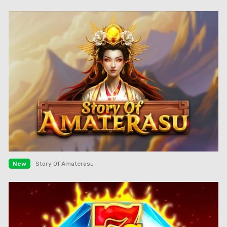
New
Story Of Amaterasu