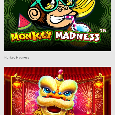
Monkey Madness