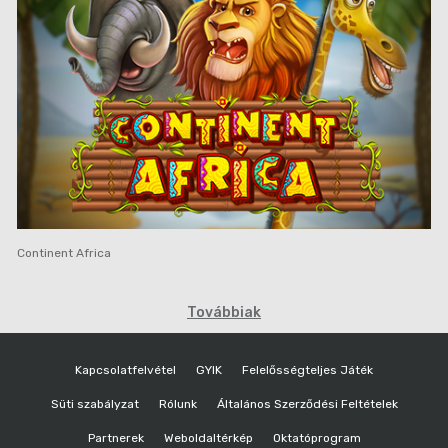
Continent Africa
Továbbiak
Kapcsolatfelvétel
GYIK
Felelősségteljes Játék
Süti szabályzat
Rólunk
Általános Szerződési Feltételek
Partnerek
Weboldaltérkép
Oktatóprogram