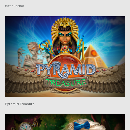
Hot sunrise
Pyramid Treasure