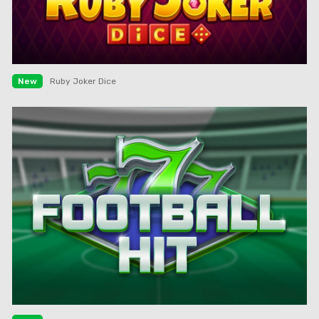
Élő kaszinó
Asztali játékok
Jackpotok
New
Ruby Joker Dice
Az összes játék