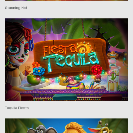
Stunning Hot
Tequila Fiesta