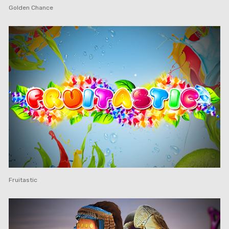
Golden Chance
Fruitastic