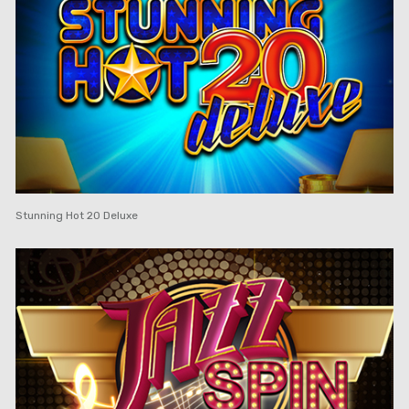
Stunning Hot 20 Deluxe