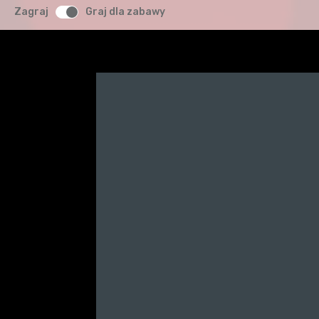
Zagraj
Graj dla zabawy