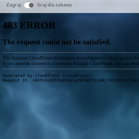
Zagraj
Graj dla zabawy