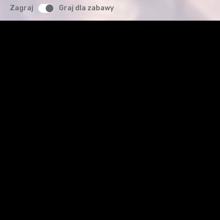
Zagraj
Graj dla zabawy