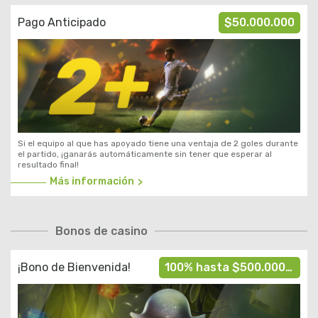
Pago Anticipado
$50.000.000
Si el equipo al que has apoyado tiene una ventaja de 2 goles durante
el partido, ¡ganarás automáticamente sin tener que esperar al
resultado final!
Más información
Bonos de casino
¡Bono de Bienvenida!
100% hasta $500.000 + 200 Tiradas