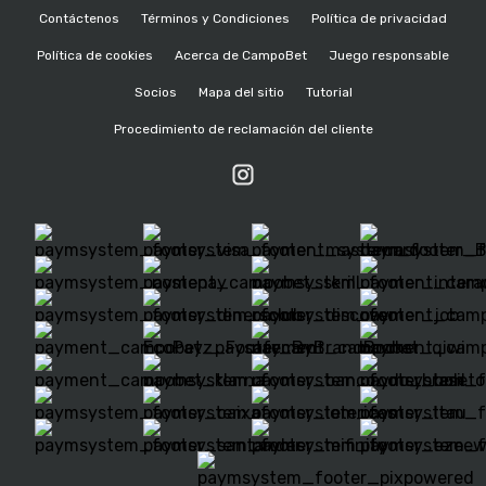
Contáctenos
Términos y Condiciones
Política de privacidad
Política de cookies
Acerca de CampoBet
Juego responsable
Socios
Mapa del sitio
Tutorial
Procedimiento de reclamación del cliente