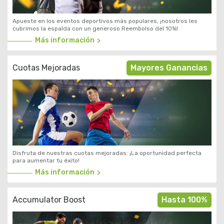
Apueste en los eventos deportivos más populares, ¡nosotros les
cubrimos la espalda con un generoso Reembolso del 10%!
Más información
Cuotas Mejoradas
Mayores Ganancias
Disfruta de nuestras cuotas mejoradas: ¡La oportunidad perfecta
para aumentar tu éxito!
Más información
Accumulator Boost
Hasta 100%