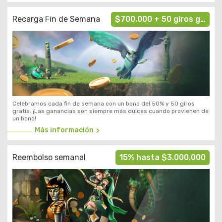
Recarga Fin de Semana
$700.000 + 50 giros gratis
Celebramos cada fin de semana con un bono del 50% y 50 giros
gratis. ¡Las ganancias son siempre más dulces cuando provienen de
un bono!
Más información
Reembolso semanal
15% hasta $3.000.000