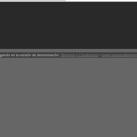
ugando en la versión de demostración.
Términos y Condiciones
•
Juega responsablemen