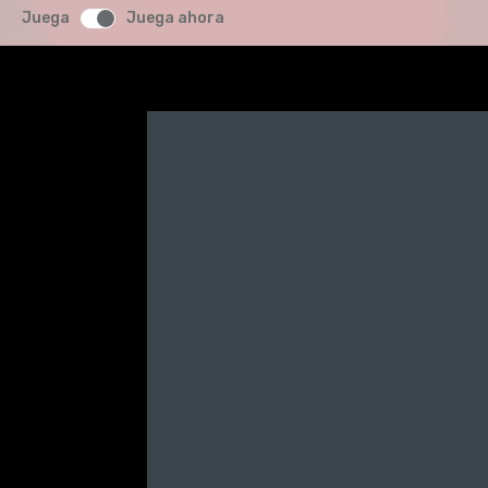
Juega
Juega ahora