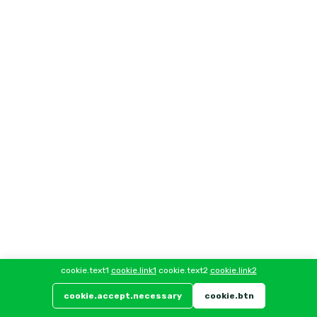
cookie.text1
cookie.link1
cookie.text2
cookie.link2
cookie.accept.necessary
cookie.btn