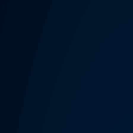
Algo 
La aceleración por hard
Página ant