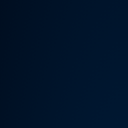
Algo 
La aceleración por hard
Página ant