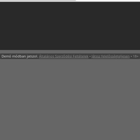
Demó módban jatszol.
Általános Szerződési Feltételek
•
Játssz felelősségteljesen
• 18+