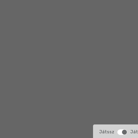
Játssz
Ját