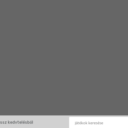
ssz kedvtelésből