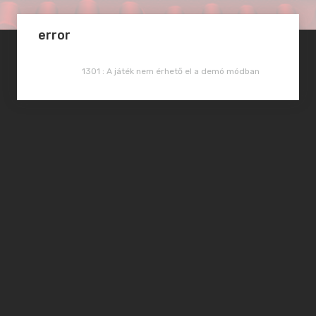
error
1301 : A játék nem érhető el a demó módban