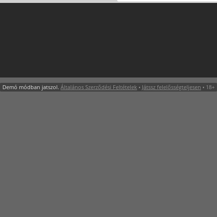
Demó módban jatszol.
Általános Szerződési Feltételek
•
Játssz felelősségteljesen
• 18+