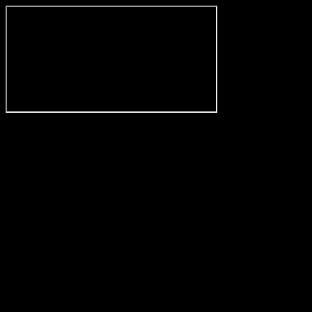
Sajnos hálózati csatlakozási probléma merült fel.
Kérjük, próbálja meg ismét betölteni a játékot vagy válasszon egy
másikat.
OK