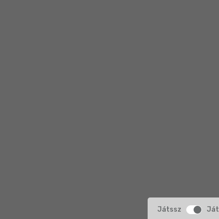
Játssz
Ját