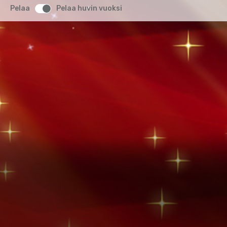
Pelaa
Pelaa huvin vuoksi