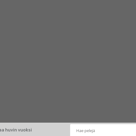
aa huvin vuoksi