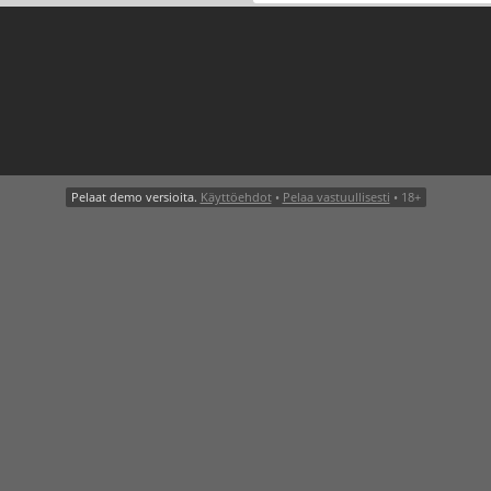
Pelaat demo versioita.
Käyttöehdot
•
Pelaa vastuullisesti
• 18+