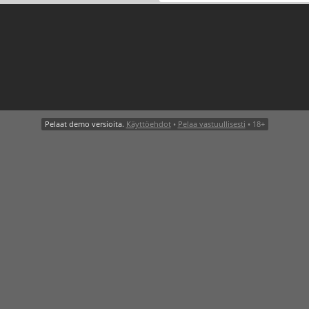
Pelaat demo versioita.
Käyttöehdot
•
Pelaa vastuullisesti
• 18+