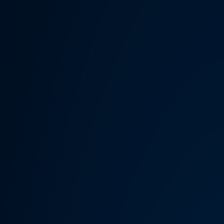
Jotai
Laitteistokiihdytys on po
Edellinen 