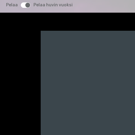
Pelaa
Pelaa huvin vuoksi