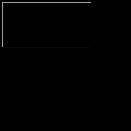
Valitetttavasti verkkoyhteydessä oli ongelma.
Kokeile ystävällisesti ladata peli uudestaan tai palaa aulaan.
OK