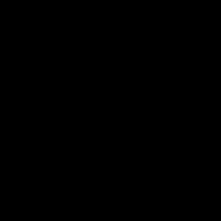
Error 20013